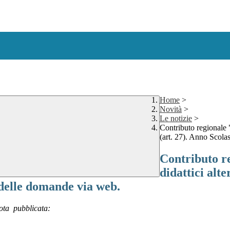
Home
>
Novità
>
Le notizie
>
Contributo regionale 
(art. 27). Anno Scol
Contributo r
didattici alte
delle domande via web.
 nota pubblicata: