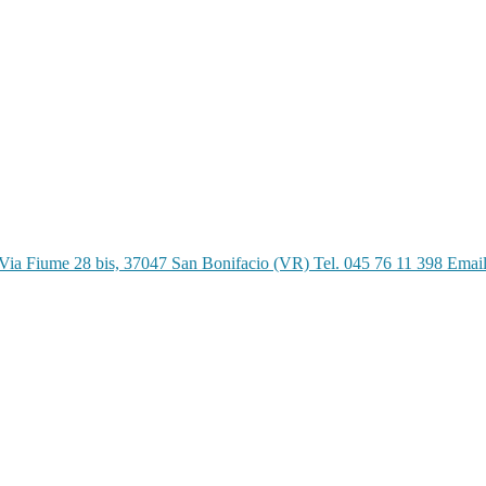
Via Fiume 28 bis, 37047 San Bonifacio (VR) Tel. 045 76 11 398 Emai