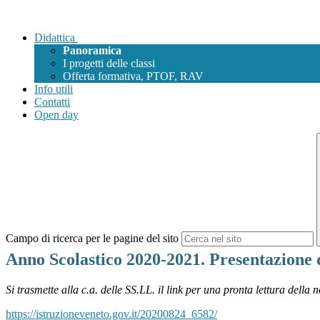
Didattica
Panoramica
I progetti delle classi
Offerta formativa, PTOF, RAV
Info utili
Contatti
Open day
Campo di ricerca per le pagine del sito
Anno Scolastico 2020-2021. Presentazione 
Si trasmette alla c.a. delle SS.LL. il link per una pronta lettura della
https://istruzioneveneto.gov.it/20200824_6582/