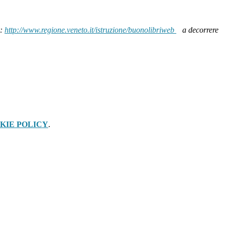
k:
http://www.regione.veneto.it/istruzione/buonolibriweb
a decorrere
KIE POLICY
.