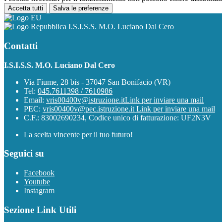
Accetta tutti
Salva le preferenze
I.S.I.S.S. M.O. Luciano Dal Cero
Contatti
I.S.I.S.S. M.O. Luciano Dal Cero
Via Fiume, 28 bis - 37047 San Bonifacio (VR)
Tel:
045.7611398 / 7610986
Email:
vris00400v@istruzione.it
Link per inviare una mail
PEC:
vris00400v@pec.istruzione.it
Link per inviare una mail
C.F.: 83002690234, Codice unico di fatturazione: UF2N3V
La scelta vincente per il tuo futuro!
Seguici su
Facebook
Youtube
Instagram
Sezione Link Utili