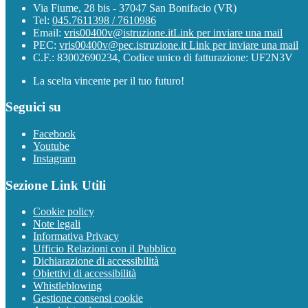
Via Fiume, 28 bis - 37047 San Bonifacio (VR)
Tel:
045.7611398 / 7610986
Email:
vris00400v@istruzione.it
Link per inviare una mail
PEC:
vris00400v@pec.istruzione.it
Link per inviare una mail
C.F.: 83002690234, Codice unico di fatturazione: UF2N3V
La scelta vincente per il tuo futuro!
Seguici su
Facebook
Youtube
Instagram
Sezione Link Utili
Cookie policy
Note legali
Informativa Privacy
Ufficio Relazioni con il Pubblico
Dichiarazione di accessibilità
Obiettivi di accessibilità
Whistleblowing
Gestione consensi cookie