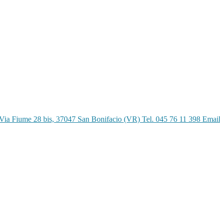
Via Fiume 28 bis, 37047 San Bonifacio (VR) Tel. 045 76 11 398 Emai