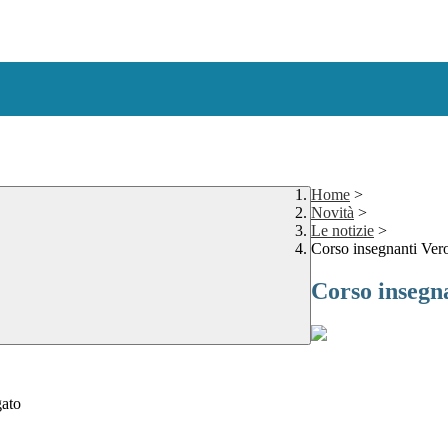
Home
>
Novità
>
Le notizie
>
Corso insegnanti Ver
Corso insegn
gato