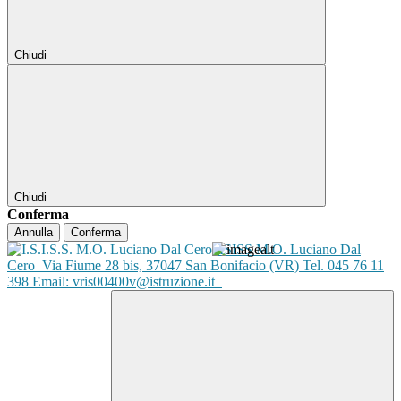
Chiudi
Chiudi
Conferma
Annulla
Conferma
ISISS M.O. Luciano Dal
Cero
Via Fiume 28 bis, 37047 San Bonifacio (VR) Tel. 045 76 11
398 Email: vris00400v@istruzione.it