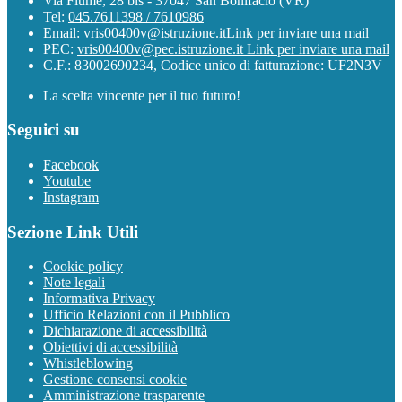
Via Fiume, 28 bis - 37047 San Bonifacio (VR)
Tel:
045.7611398 / 7610986
Email:
vris00400v@istruzione.it
Link per inviare una mail
PEC:
vris00400v@pec.istruzione.it
Link per inviare una mail
C.F.: 83002690234, Codice unico di fatturazione: UF2N3V
La scelta vincente per il tuo futuro!
Seguici su
Facebook
Youtube
Instagram
Sezione Link Utili
Cookie policy
Note legali
Informativa Privacy
Ufficio Relazioni con il Pubblico
Dichiarazione di accessibilità
Obiettivi di accessibilità
Whistleblowing
Gestione consensi cookie
Amministrazione trasparente