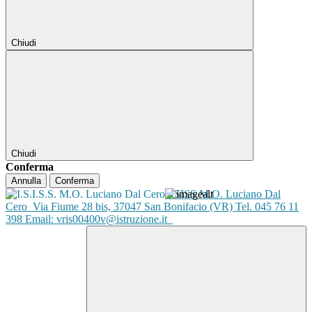
Chiudi
Chiudi
Conferma
Annulla
Conferma
ISISS M.O. Luciano Dal
Cero
Via Fiume 28 bis, 37047 San Bonifacio (VR) Tel. 045 76 11
398 Email: vris00400v@istruzione.it