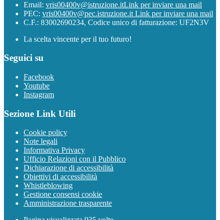
Email:
vris00400v@istruzione.it
Link per inviare una mail
PEC:
vris00400v@pec.istruzione.it
Link per inviare una mail
C.F.: 83002690234, Codice unico di fatturazione: UF2N3V
La scelta vincente per il tuo futuro!
Seguici su
Facebook
Youtube
Instagram
Sezione Link Utili
Cookie policy
Note legali
Informativa Privacy
Ufficio Relazioni con il Pubblico
Dichiarazione di accessibilità
Obiettivi di accessibilità
Whistleblowing
Gestione consensi cookie
Amministrazione trasparente
Pagina visualizzata
935
volte