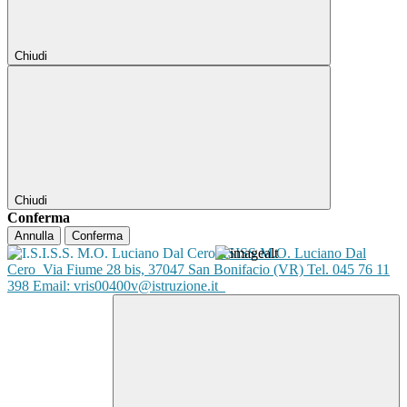
Chiudi
Chiudi
Conferma
Annulla
Conferma
ISISS M.O. Luciano Dal
Cero
Via Fiume 28 bis, 37047 San Bonifacio (VR) Tel. 045 76 11
398 Email: vris00400v@istruzione.it