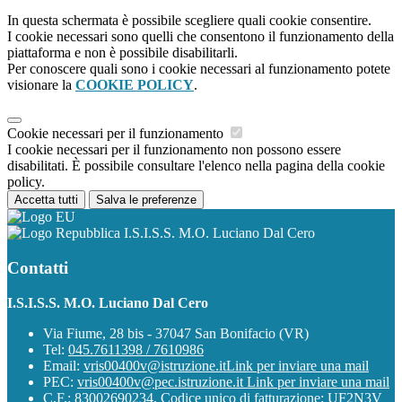
In questa schermata è possibile scegliere quali cookie consentire.
I cookie necessari sono quelli che consentono il funzionamento della
piattaforma e non è possibile disabilitarli.
Per conoscere quali sono i cookie necessari al funzionamento potete
visionare la
COOKIE POLICY
.
Cookie necessari per il funzionamento
I cookie necessari per il funzionamento non possono essere
disabilitati. È possibile consultare l'elenco nella pagina della cookie
policy.
Accetta tutti
Salva le preferenze
I.S.I.S.S. M.O. Luciano Dal Cero
Contatti
I.S.I.S.S. M.O. Luciano Dal Cero
Via Fiume, 28 bis - 37047 San Bonifacio (VR)
Tel:
045.7611398 / 7610986
Email:
vris00400v@istruzione.it
Link per inviare una mail
PEC:
vris00400v@pec.istruzione.it
Link per inviare una mail
C.F.: 83002690234, Codice unico di fatturazione: UF2N3V