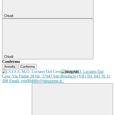
Chiudi
Chiudi
Conferma
Annulla
Conferma
ISISS M.O. Luciano Dal
Cero
Via Fiume 28 bis, 37047 San Bonifacio (VR) Tel. 045 76 11
398 Email: vris00400v@istruzione.it