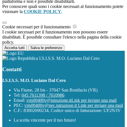
piattaforma e non è possibile disabilitarli.
Per conoscere quali sono i cookie necessari al funzionamento potete
visionare la
COOKIE POLICY
.
Cookie necessari per il funzionamento
I cookie necessari per il funzionamento non possono essere
disabilitati. È possibile consultare l'elenco nella pagina della cookie
policy.
Accetta tutti
Salva le preferenze
I.S.I.S.S. M.O. Luciano Dal Cero
Contatti
I.S.I.S.S. M.O. Luciano Dal Cero
Via Fiume, 28 bis - 37047 San Bonifacio (VR)
Tel:
045.7611398 / 7610986
Email:
vris00400v@istruzione.it
Link per inviare una mail
PEC:
vris00400v@pec.istruzione.it
Link per inviare una mail
C.F.: 83002690234, Codice unico di fatturazione: UF2N3V
La scelta vincente per il tuo futuro!