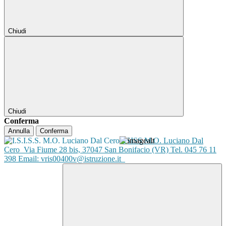
Chiudi
Chiudi
Conferma
Annulla
Conferma
ISISS M.O. Luciano Dal
Cero
Via Fiume 28 bis, 37047 San Bonifacio (VR) Tel. 045 76 11
398 Email: vris00400v@istruzione.it