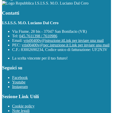
I.S.I.S.S. M.O. Luciano Dal Cero
Contatti
I.S.I.S.S. M.O. Luciano Dal Cero
Via Fiume, 28 bis - 37047 San Bonifacio (VR)
Tel:
045.7611398 / 7610986
Email:
vris00400v@istruzione.it
Link per inviare una mail
PEC:
vris00400v@pec.istruzione.it
Link per inviare una mail
C.F.: 83002690234, Codice unico di fatturazione: UF2N3V
La scelta vincente per il tuo futuro!
Seguici su
Facebook
Youtube
Instagram
Sezione Link Utili
Cookie policy
Note legali