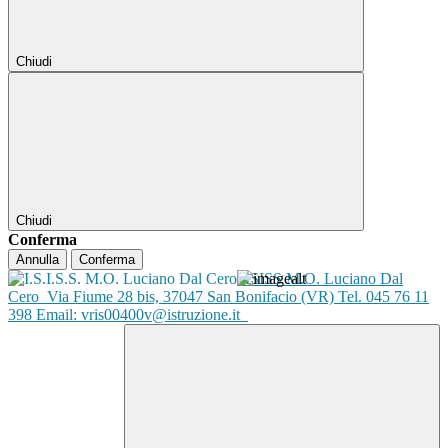
Chiudi
Chiudi
Conferma
Annulla
Conferma
ISISS M.O. Luciano Dal
Cero
Via Fiume 28 bis, 37047 San Bonifacio (VR) Tel. 045 76 11
398 Email: vris00400v@istruzione.it