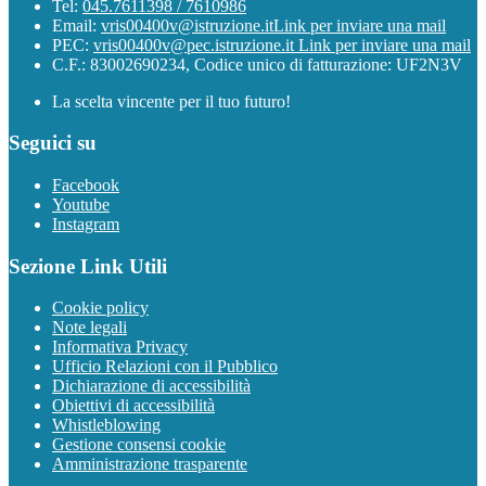
Tel:
045.7611398 / 7610986
Email:
vris00400v@istruzione.it
Link per inviare una mail
PEC:
vris00400v@pec.istruzione.it
Link per inviare una mail
C.F.: 83002690234, Codice unico di fatturazione: UF2N3V
La scelta vincente per il tuo futuro!
Seguici su
Facebook
Youtube
Instagram
Sezione Link Utili
Cookie policy
Note legali
Informativa Privacy
Ufficio Relazioni con il Pubblico
Dichiarazione di accessibilità
Obiettivi di accessibilità
Whistleblowing
Gestione consensi cookie
Amministrazione trasparente