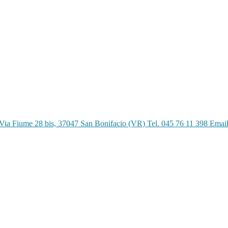
Via Fiume 28 bis, 37047 San Bonifacio (VR) Tel. 045 76 11 398 Emai