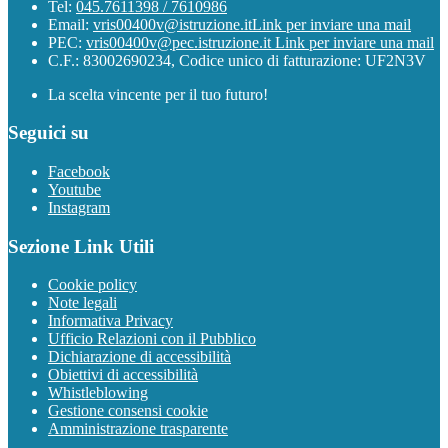
Tel:
045.7611398 / 7610986
Email:
vris00400v@istruzione.it
Link per inviare una mail
PEC:
vris00400v@pec.istruzione.it
Link per inviare una mail
C.F.: 83002690234, Codice unico di fatturazione: UF2N3V
La scelta vincente per il tuo futuro!
Seguici su
Facebook
Youtube
Instagram
Sezione Link Utili
Cookie policy
Note legali
Informativa Privacy
Ufficio Relazioni con il Pubblico
Dichiarazione di accessibilità
Obiettivi di accessibilità
Whistleblowing
Gestione consensi cookie
Amministrazione trasparente