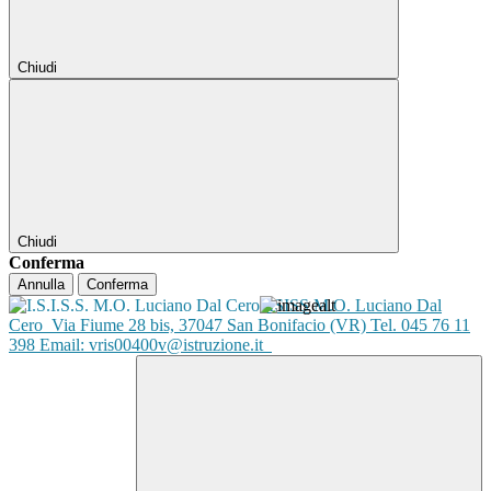
Chiudi
Chiudi
Conferma
Annulla
Conferma
ISISS M.O. Luciano Dal
Cero
Via Fiume 28 bis, 37047 San Bonifacio (VR) Tel. 045 76 11
398 Email: vris00400v@istruzione.it