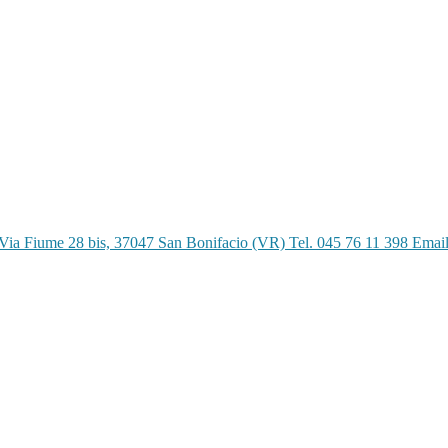
Via Fiume 28 bis, 37047 San Bonifacio (VR) Tel. 045 76 11 398 Emai