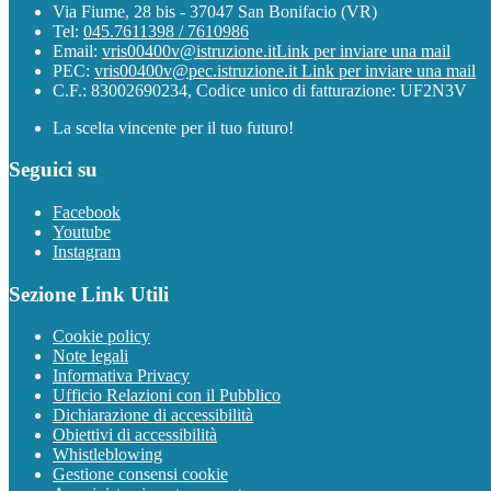
Via Fiume, 28 bis - 37047 San Bonifacio (VR)
Tel:
045.7611398 / 7610986
Email:
vris00400v@istruzione.it
Link per inviare una mail
PEC:
vris00400v@pec.istruzione.it
Link per inviare una mail
C.F.: 83002690234, Codice unico di fatturazione: UF2N3V
La scelta vincente per il tuo futuro!
Seguici su
Facebook
Youtube
Instagram
Sezione Link Utili
Cookie policy
Note legali
Informativa Privacy
Ufficio Relazioni con il Pubblico
Dichiarazione di accessibilità
Obiettivi di accessibilità
Whistleblowing
Gestione consensi cookie