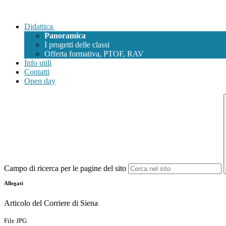
Didattica
Panoramica
I progetti delle classi
Offerta formativa, PTOF, RAV
Info utili
Contatti
Open day
Campo di ricerca per le pagine del sito
Allegati
Articolo del Corriere di Siena
File JPG