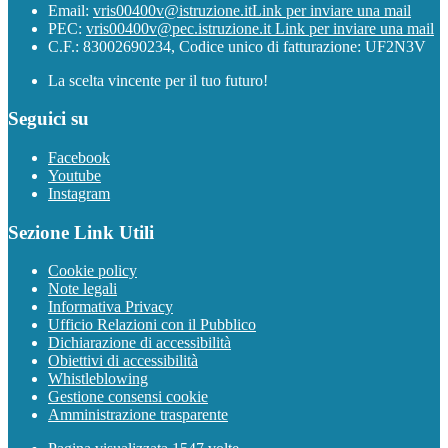
Email:
vris00400v@istruzione.it
Link per inviare una mail
PEC:
vris00400v@pec.istruzione.it
Link per inviare una mail
C.F.: 83002690234, Codice unico di fatturazione: UF2N3V
La scelta vincente per il tuo futuro!
Seguici su
Facebook
Youtube
Instagram
Sezione Link Utili
Cookie policy
Note legali
Informativa Privacy
Ufficio Relazioni con il Pubblico
Dichiarazione di accessibilità
Obiettivi di accessibilità
Whistleblowing
Gestione consensi cookie
Amministrazione trasparente