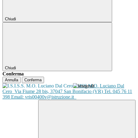
Chiudi
Chiudi
Conferma
Annulla
Conferma
ISISS M.O. Luciano Dal
Cero
Via Fiume 28 bis, 37047 San Bonifacio (VR) Tel. 045 76 11
398 Email: vris00400v@istruzione.it