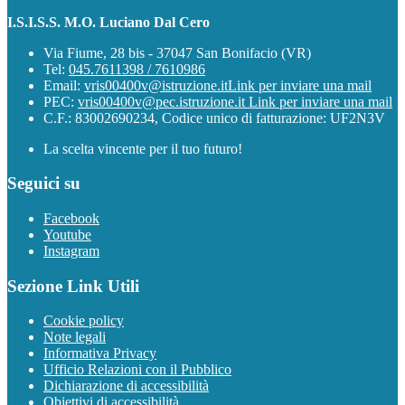
I.S.I.S.S. M.O. Luciano Dal Cero
Via Fiume, 28 bis - 37047 San Bonifacio (VR)
Tel:
045.7611398 / 7610986
Email:
vris00400v@istruzione.it
Link per inviare una mail
PEC:
vris00400v@pec.istruzione.it
Link per inviare una mail
C.F.: 83002690234, Codice unico di fatturazione: UF2N3V
La scelta vincente per il tuo futuro!
Seguici su
Facebook
Youtube
Instagram
Sezione Link Utili
Cookie policy
Note legali
Informativa Privacy
Ufficio Relazioni con il Pubblico
Dichiarazione di accessibilità
Obiettivi di accessibilità