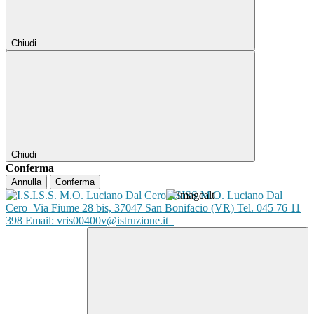
Chiudi
Chiudi
Conferma
Annulla
Conferma
ISISS M.O. Luciano Dal
Cero
Via Fiume 28 bis, 37047 San Bonifacio (VR) Tel. 045 76 11
398 Email: vris00400v@istruzione.it