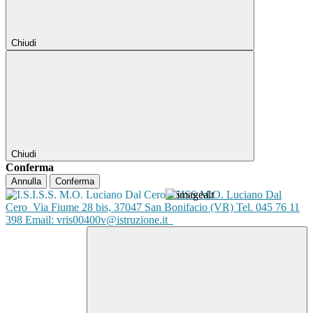
Chiudi
Chiudi
Conferma
Annulla
Conferma
ISISS M.O. Luciano Dal
Cero
Via Fiume 28 bis, 37047 San Bonifacio (VR) Tel. 045 76 11
398 Email: vris00400v@istruzione.it