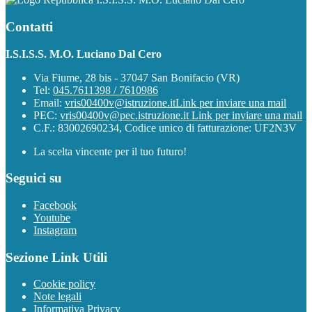
Contatti
I.S.I.S.S. M.O. Luciano Dal Cero
Via Fiume, 28 bis - 37047 San Bonifacio (VR)
Tel:
045.7611398 / 7610986
Email:
vris00400v@istruzione.it
Link per inviare una mail
PEC:
vris00400v@pec.istruzione.it
Link per inviare una mail
C.F.: 83002690234, Codice unico di fatturazione: UF2N3V
La scelta vincente per il tuo futuro!
Seguici su
Facebook
Youtube
Instagram
Sezione Link Utili
Cookie policy
Note legali
Informativa Privacy