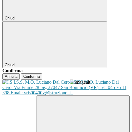
Chiudi
Chiudi
Conferma
Annulla
Conferma
ISISS M.O. Luciano Dal
Cero
Via Fiume 28 bis, 37047 San Bonifacio (VR) Tel. 045 76 11
398 Email: vris00400v@istruzione.it