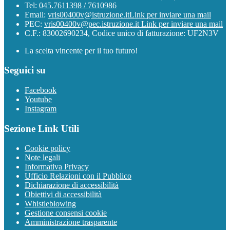
Tel:
045.7611398 / 7610986
Email:
vris00400v@istruzione.it
Link per inviare una mail
PEC:
vris00400v@pec.istruzione.it
Link per inviare una mail
C.F.: 83002690234, Codice unico di fatturazione: UF2N3V
La scelta vincente per il tuo futuro!
Seguici su
Facebook
Youtube
Instagram
Sezione Link Utili
Cookie policy
Note legali
Informativa Privacy
Ufficio Relazioni con il Pubblico
Dichiarazione di accessibilità
Obiettivi di accessibilità
Whistleblowing
Gestione consensi cookie
Amministrazione trasparente