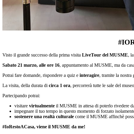
#IO
Visto il grande successo della prima visita
LiveTour del MUSME
, l
Sabato 21 marzo, alle ore 16
, appuntamento al MUSME, ma da casa tu
Potrai fare domande, rispondere a quiz e
interagire
, tramite la nostr
La visita, della durata di
circa 1 ora
, percorrerà tutte le sale del mus
Partecipando potrai:
visitare
virtualmente
il MUSME in attesa di poterlo rivedere d
impegnare il tuo tempo in questo momento di forzato isolamento in
sostenere una realtà culturale
come il MUSME affinchè possa c
#IoRestoACasa, viene il MUSME da me!