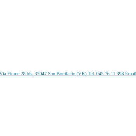
Via Fiume 28 bis, 37047 San Bonifacio (VR) Tel. 045 76 11 398 Emai