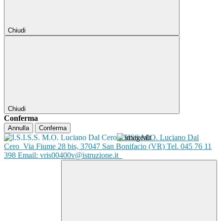
Chiudi
Chiudi
Conferma
Annulla
Conferma
ISISS M.O. Luciano Dal
Cero
Via Fiume 28 bis, 37047 San Bonifacio (VR) Tel. 045 76 11
398 Email: vris00400v@istruzione.it