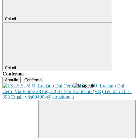
Chiudi
Chiudi
Conferma
Annulla
Conferma
ISISS M.O. Luciano Dal
Cero
Via Fiume 28 bis, 37047 San Bonifacio (VR) Tel. 045 76 11
398 Email: vris00400v@istruzione.it