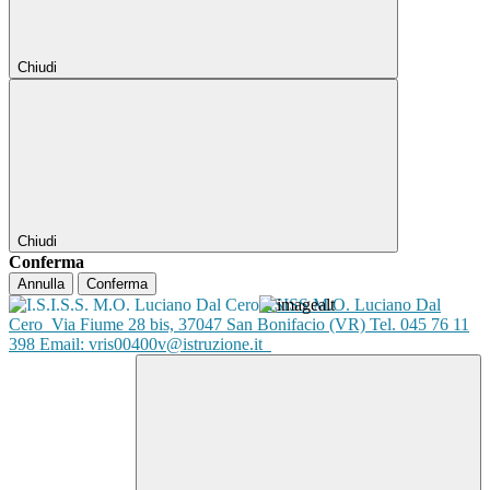
Chiudi
Chiudi
Conferma
Annulla
Conferma
ISISS M.O. Luciano Dal
Cero
Via Fiume 28 bis, 37047 San Bonifacio (VR) Tel. 045 76 11
398 Email: vris00400v@istruzione.it