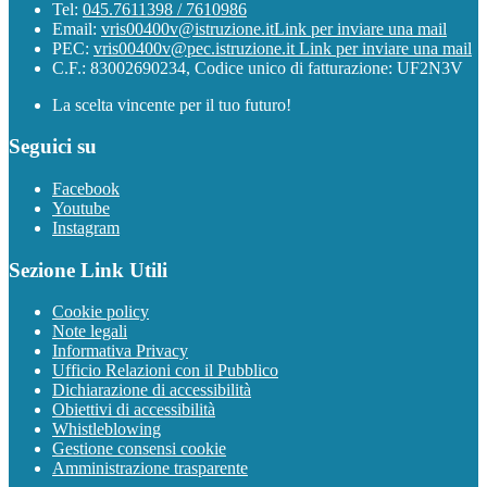
Tel:
045.7611398 / 7610986
Email:
vris00400v@istruzione.it
Link per inviare una mail
PEC:
vris00400v@pec.istruzione.it
Link per inviare una mail
C.F.: 83002690234, Codice unico di fatturazione: UF2N3V
La scelta vincente per il tuo futuro!
Seguici su
Facebook
Youtube
Instagram
Sezione Link Utili
Cookie policy
Note legali
Informativa Privacy
Ufficio Relazioni con il Pubblico
Dichiarazione di accessibilità
Obiettivi di accessibilità
Whistleblowing
Gestione consensi cookie
Amministrazione trasparente