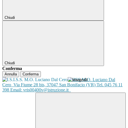
Chiudi
Chiudi
Conferma
Annulla
Conferma
ISISS M.O. Luciano Dal
Cero
Via Fiume 28 bis, 37047 San Bonifacio (VR) Tel. 045 76 11
398 Email: vris00400v@istruzione.it