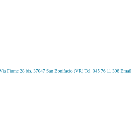
Via Fiume 28 bis, 37047 San Bonifacio (VR) Tel. 045 76 11 398 Emai