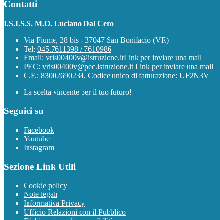
Contatti
I.S.I.S.S. M.O. Luciano Dal Cero
Via Fiume, 28 bis - 37047 San Bonifacio (VR)
Tel:
045.7611398 / 7610986
Email:
vris00400v@istruzione.it
Link per inviare una mail
PEC:
vris00400v@pec.istruzione.it
Link per inviare una mail
C.F.: 83002690234, Codice unico di fatturazione: UF2N3V
La scelta vincente per il tuo futuro!
Seguici su
Facebook
Youtube
Instagram
Sezione Link Utili
Cookie policy
Note legali
Informativa Privacy
Ufficio Relazioni con il Pubblico