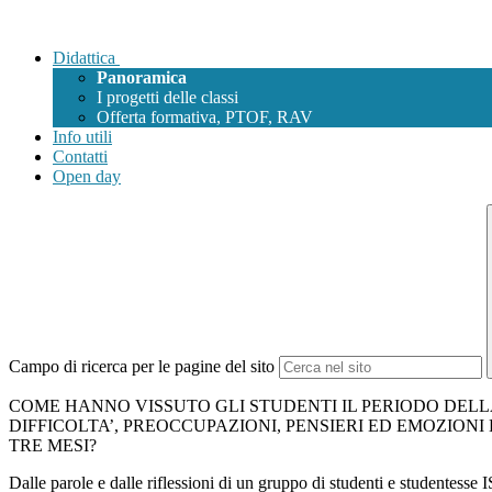
Didattica
Panoramica
I progetti delle classi
Offerta formativa, PTOF, RAV
Info utili
Contatti
Open day
Campo di ricerca per le pagine del sito
COME HANNO VISSUTO GLI STUDENTI IL PERIODO DELL
DIFFICOLTA’, PREOCCUPAZIONI, PENSIERI ED EMOZION
TRE MESI?
Dalle parole e dalle riflessioni di un gruppo di studenti e studentes