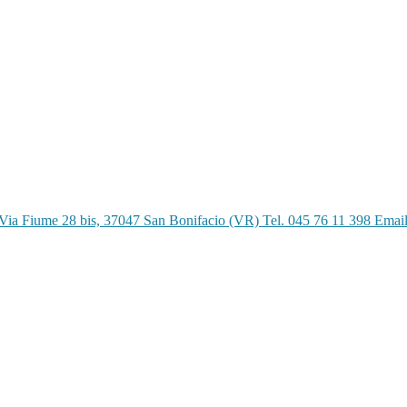
Via Fiume 28 bis, 37047 San Bonifacio (VR) Tel. 045 76 11 398 Emai