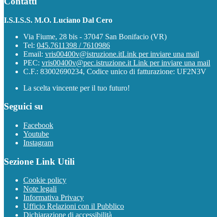
Contatti
I.S.I.S.S. M.O. Luciano Dal Cero
Via Fiume, 28 bis - 37047 San Bonifacio (VR)
Tel:
045.7611398 / 7610986
Email:
vris00400v@istruzione.it
Link per inviare una mail
PEC:
vris00400v@pec.istruzione.it
Link per inviare una mail
C.F.: 83002690234, Codice unico di fatturazione: UF2N3V
La scelta vincente per il tuo futuro!
Seguici su
Facebook
Youtube
Instagram
Sezione Link Utili
Cookie policy
Note legali
Informativa Privacy
Ufficio Relazioni con il Pubblico
Dichiarazione di accessibilità