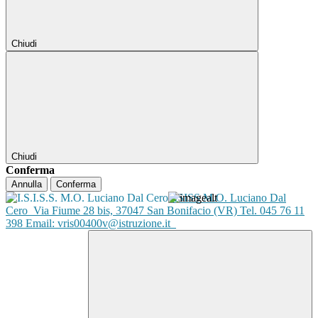
Chiudi
Chiudi
Conferma
Annulla
Conferma
ISISS M.O. Luciano Dal
Cero
Via Fiume 28 bis, 37047 San Bonifacio (VR) Tel. 045 76 11
398 Email: vris00400v@istruzione.it