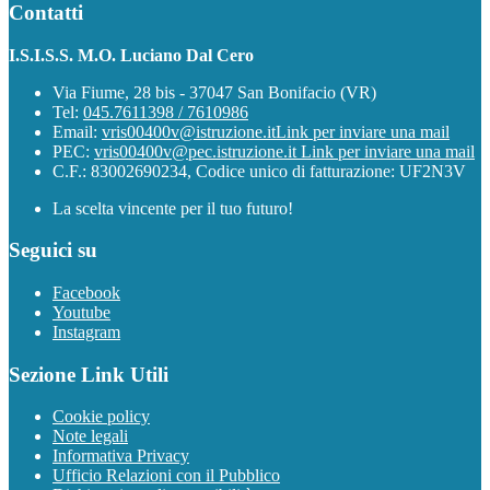
Contatti
I.S.I.S.S. M.O. Luciano Dal Cero
Via Fiume, 28 bis - 37047 San Bonifacio (VR)
Tel:
045.7611398 / 7610986
Email:
vris00400v@istruzione.it
Link per inviare una mail
PEC:
vris00400v@pec.istruzione.it
Link per inviare una mail
C.F.: 83002690234, Codice unico di fatturazione: UF2N3V
La scelta vincente per il tuo futuro!
Seguici su
Facebook
Youtube
Instagram
Sezione Link Utili
Cookie policy
Note legali
Informativa Privacy
Ufficio Relazioni con il Pubblico