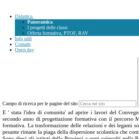
Didattica
Panoramica
I progetti delle classi
Offerta formativa, PTOF, RAV
Info utili
Contatti
Open day
Campo di ricerca per le pagine del sito
E ' stata l'idea di comunita' ad aprire i lavori del Conv
secondo anno di progettazione formativa con il percorso M
formativa. La trasformazione delle relazioni e dei legami so
pesante rimane la piaga della dispersione scolastica che cont
Sono dieci gli istituti della Provinci a oggi coinvolti nella