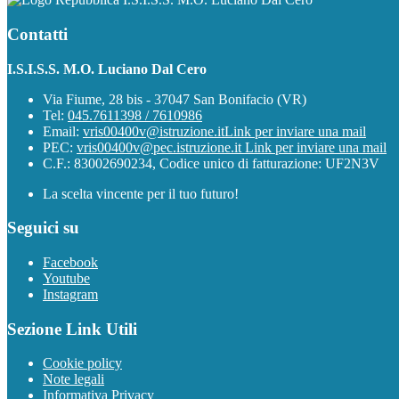
Contatti
I.S.I.S.S. M.O. Luciano Dal Cero
Via Fiume, 28 bis - 37047 San Bonifacio (VR)
Tel:
045.7611398 / 7610986
Email:
vris00400v@istruzione.it
Link per inviare una mail
PEC:
vris00400v@pec.istruzione.it
Link per inviare una mail
C.F.: 83002690234, Codice unico di fatturazione: UF2N3V
La scelta vincente per il tuo futuro!
Seguici su
Facebook
Youtube
Instagram
Sezione Link Utili
Cookie policy
Note legali
Informativa Privacy