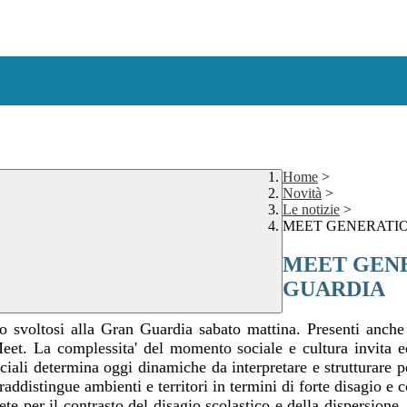
Home
>
Novità
>
Le notizie
>
MEET GENERATI
MEET GENE
GUARDIA
egno svoltosi alla Gran Guardia sabato mattina. Presenti anc
eet. La complessita' del momento sociale e cultura invita ed
ciali determina oggi dinamiche da interpretare e strutturare p
raddistingue ambienti e territori in termini di forte disagio e
 Rete per il contrasto del disagio scolastico e della dispersi