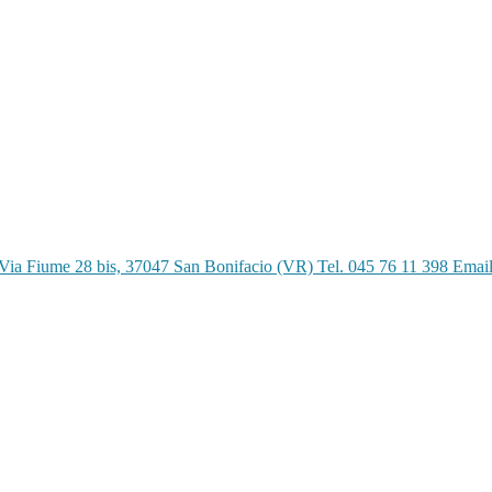
Via Fiume 28 bis, 37047 San Bonifacio (VR) Tel. 045 76 11 398 Emai