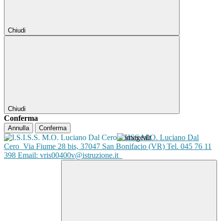
Chiudi
Chiudi
Conferma
Annulla
Conferma
ISISS M.O. Luciano Dal
Cero
Via Fiume 28 bis, 37047 San Bonifacio (VR) Tel. 045 76 11
398 Email: vris00400v@istruzione.it