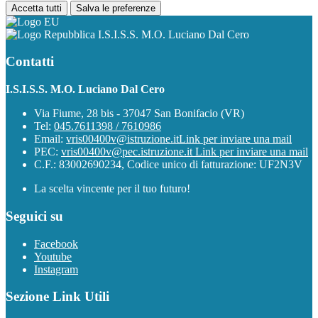
Accetta tutti
Salva le preferenze
I.S.I.S.S. M.O. Luciano Dal Cero
Contatti
I.S.I.S.S. M.O. Luciano Dal Cero
Via Fiume, 28 bis - 37047 San Bonifacio (VR)
Tel:
045.7611398 / 7610986
Email:
vris00400v@istruzione.it
Link per inviare una mail
PEC:
vris00400v@pec.istruzione.it
Link per inviare una mail
C.F.: 83002690234, Codice unico di fatturazione: UF2N3V
La scelta vincente per il tuo futuro!
Seguici su
Facebook
Youtube
Instagram
Sezione Link Utili