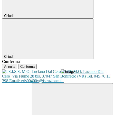
Chiudi
Chiudi
Conferma
Annulla
Conferma
ISISS M.O. Luciano Dal
Cero
Via Fiume 28 bis, 37047 San Bonifacio (VR) Tel. 045 76 11
398 Email: vris00400v@istruzione.it