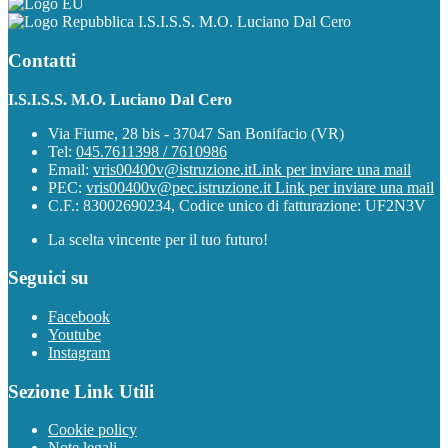
I.S.I.S.S. M.O. Luciano Dal Cero
Contatti
I.S.I.S.S. M.O. Luciano Dal Cero
Via Fiume, 28 bis - 37047 San Bonifacio (VR)
Tel:
045.7611398 / 7610986
Email:
vris00400v@istruzione.it
Link per inviare una mail
PEC:
vris00400v@pec.istruzione.it
Link per inviare una mail
C.F.: 83002690234, Codice unico di fatturazione: UF2N3V
La scelta vincente per il tuo futuro!
Seguici su
Facebook
Youtube
Instagram
Sezione Link Utili
Cookie policy
Note legali