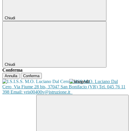
Chiudi
Chiudi
Conferma
Annulla
Conferma
ISISS M.O. Luciano Dal
Cero
Via Fiume 28 bis, 37047 San Bonifacio (VR) Tel. 045 76 11
398 Email: vris00400v@istruzione.it