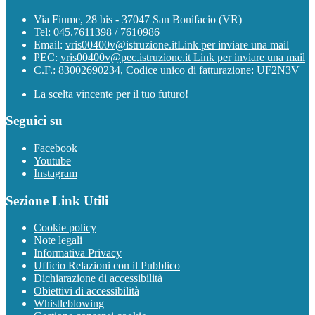
Via Fiume, 28 bis - 37047 San Bonifacio (VR)
Tel:
045.7611398 / 7610986
Email:
vris00400v@istruzione.it
Link per inviare una mail
PEC:
vris00400v@pec.istruzione.it
Link per inviare una mail
C.F.: 83002690234, Codice unico di fatturazione: UF2N3V
La scelta vincente per il tuo futuro!
Seguici su
Facebook
Youtube
Instagram
Sezione Link Utili
Cookie policy
Note legali
Informativa Privacy
Ufficio Relazioni con il Pubblico
Dichiarazione di accessibilità
Obiettivi di accessibilità
Whistleblowing