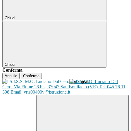
Chiudi
Chiudi
Conferma
Annulla
Conferma
ISISS M.O. Luciano Dal
Cero
Via Fiume 28 bis, 37047 San Bonifacio (VR) Tel. 045 76 11
398 Email: vris00400v@istruzione.it