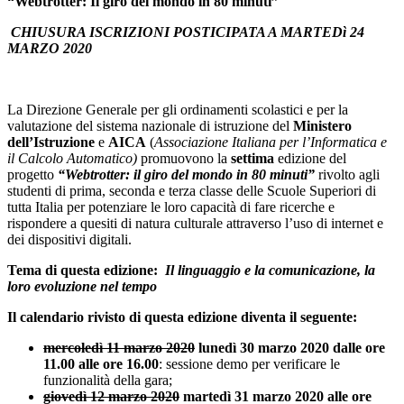
“Webtrotter: Il giro del mondo in 80 minuti”
CHIUSURA ISCRIZIONI POSTICIPATA A MARTEDì 24
MARZO 2020
La Direzione Generale per gli ordinamenti scolastici e per la
valutazione del sistema nazionale di istruzione del
Ministero
dell’Istruzione
e
AICA
(
Associazione Italiana per l’Informatica e
il Calcolo Automatico)
promuovono la
settima
edizione del
progetto
“Webtrotter: il giro del mondo in 80 minuti”
rivolto agli
studenti di prima, seconda e terza classe delle Scuole Superiori di
tutta Italia per potenziare le loro capacità di fare ricerche e
rispondere a quesiti di natura culturale attraverso l’uso di internet e
dei dispositivi digitali.
Tema di questa edizione:
Il linguaggio e la comunicazione, la
loro evoluzione nel tempo
Il calendario rivisto di questa edizione diventa il seguente:
mercoledì 11 marzo 2020
lunedì 30 marzo 2020 dalle ore
11.00 alle ore 16.00
: sessione demo per verificare le
funzionalità della gara;
giovedì 12 marzo 2020
martedì 31 marzo 2020 alle ore