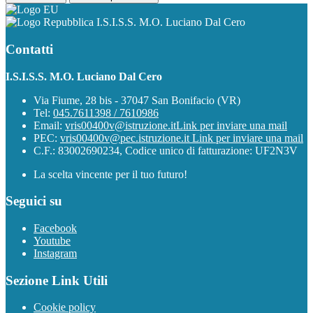
I.S.I.S.S. M.O. Luciano Dal Cero
Contatti
I.S.I.S.S. M.O. Luciano Dal Cero
Via Fiume, 28 bis - 37047 San Bonifacio (VR)
Tel:
045.7611398 / 7610986
Email:
vris00400v@istruzione.it
Link per inviare una mail
PEC:
vris00400v@pec.istruzione.it
Link per inviare una mail
C.F.: 83002690234, Codice unico di fatturazione: UF2N3V
La scelta vincente per il tuo futuro!
Seguici su
Facebook
Youtube
Instagram
Sezione Link Utili
Cookie policy