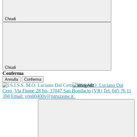
Chiudi
Chiudi
Conferma
Annulla
Conferma
ISISS M.O. Luciano Dal
Cero
Via Fiume 28 bis, 37047 San Bonifacio (VR) Tel. 045 76 11
398 Email: vris00400v@istruzione.it