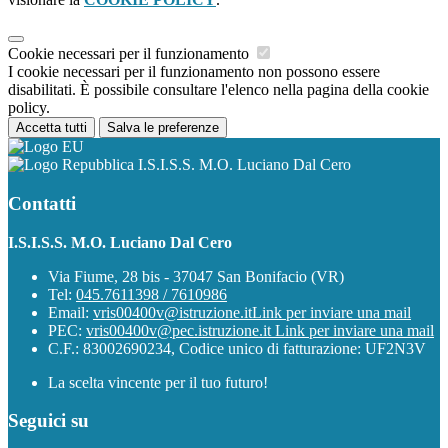
Cookie necessari per il funzionamento
I cookie necessari per il funzionamento non possono essere
disabilitati. È possibile consultare l'elenco nella pagina della cookie
policy.
Accetta tutti
Salva le preferenze
I.S.I.S.S. M.O. Luciano Dal Cero
Contatti
I.S.I.S.S. M.O. Luciano Dal Cero
Via Fiume, 28 bis - 37047 San Bonifacio (VR)
Tel:
045.7611398 / 7610986
Email:
vris00400v@istruzione.it
Link per inviare una mail
PEC:
vris00400v@pec.istruzione.it
Link per inviare una mail
C.F.: 83002690234, Codice unico di fatturazione: UF2N3V
La scelta vincente per il tuo futuro!
Seguici su