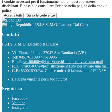
I cookie necessari per il funzionamento non possono essere
disabilitati. È possibile consultare l'elenco nella pagina della cookie
policy.
Accetta tutti
Salva le preferenze
I.S.I.S.S. M.O. Luciano Dal Cero
Contatti
I.S.I.S.S. M.O. Luciano Dal Cero
Via Fiume, 28 bis - 37047 San Bonifacio (VR)
Tel:
045.7611398 / 7610986
Email:
vris00400v@istruzione.it
Link per inviare una mail
PEC:
vris00400v@pec.istruzione.it
Link per inviare una mail
C.F.: 83002690234, Codice unico di fatturazione: UF2N3V
La scelta vincente per il tuo futuro!
Seguici su
Facebook
Youtube
Instagram