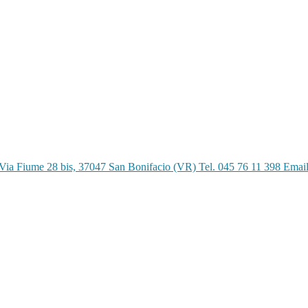
Via Fiume 28 bis, 37047 San Bonifacio (VR) Tel. 045 76 11 398 Emai