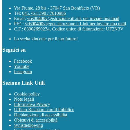
Via Fiume, 28 bis - 37047 San Bonifacio (VR)
Tel:
045.7611398 / 7610986
Email:
vris00400v@istruzione.it
Link per inviare una mail
PEC:
vris00400v@pec.istruzione.it
Link per inviare una mail
C.F.: 83002690234, Codice unico di fatturazione: UF2N3V
La scelta vincente per il tuo futuro!
Seguici su
Facebook
Youtube
Instagram
Sezione Link Utili
Cookie policy
Note legali
Informativa Privacy
Ufficio Relazioni con il Pubblico
Dichiarazione di accessibilità
Obiettivi di accessibilità
Whistleblowing