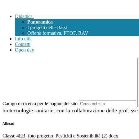
Didattica
Panoramica
I progetti delle classi
Offerta formativa, PTOF, RAV
Info utili
Contatti
Open day
Campo di ricerca per le pagine del sito
biotecnologie sanitarie, con la collaborazione delle prof. ss
Allegati
Classe 4EB_foto progetto_Pesticidi e Sostenibilità (2).docx