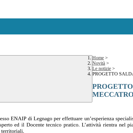
Home
>
Novità
>
Le notizie
>
PROGETTO SALDA
PROGETTO 
MECCATRO
resso ENAIP di Legnago per effettuare un’esperienza specialist
rto ed il Docente tecnico pratico. L’attività rientra nel pian
erritoriali.