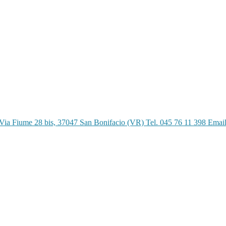
Via Fiume 28 bis, 37047 San Bonifacio (VR) Tel. 045 76 11 398 Emai