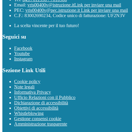
Email:
vris00400v@istruzione.it
Link per inviare una mail
PEC:
vris00400v@pec.istruzione.it
Link per inviare una mail
C.F.: 83002690234, Codice unico di fatturazione: UF2N3V
La scelta vincente per il tuo futuro!
Seguici su
Facebook
Youtube
Instagram
Sezione Link Utili
Cookie policy
Note legali
Informativa Privacy
Ufficio Relazioni con il Pubblico
Dichiarazione di accessibilità
Obiettivi di accessibilità
Whistleblowing
Gestione consensi cookie
Amministrazione trasparente