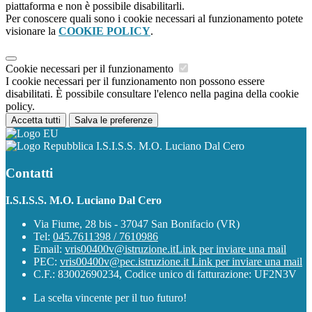
piattaforma e non è possibile disabilitarli.
Per conoscere quali sono i cookie necessari al funzionamento potete
visionare la
COOKIE POLICY
.
Cookie necessari per il funzionamento
I cookie necessari per il funzionamento non possono essere
disabilitati. È possibile consultare l'elenco nella pagina della cookie
policy.
Accetta tutti
Salva le preferenze
I.S.I.S.S. M.O. Luciano Dal Cero
Contatti
I.S.I.S.S. M.O. Luciano Dal Cero
Via Fiume, 28 bis - 37047 San Bonifacio (VR)
Tel:
045.7611398 / 7610986
Email:
vris00400v@istruzione.it
Link per inviare una mail
PEC:
vris00400v@pec.istruzione.it
Link per inviare una mail
C.F.: 83002690234, Codice unico di fatturazione: UF2N3V
La scelta vincente per il tuo futuro!