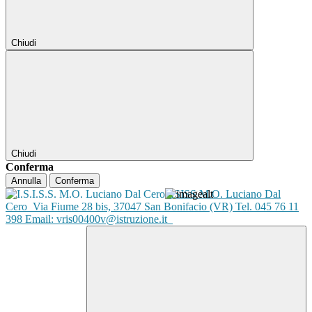
Chiudi
Chiudi
Conferma
Annulla
Conferma
ISISS M.O. Luciano Dal
Cero
Via Fiume 28 bis, 37047 San Bonifacio (VR) Tel. 045 76 11
398 Email: vris00400v@istruzione.it