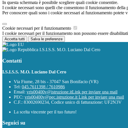
In questa schermata è possibile scegliere quali cookie consentire.
I cookie necessari sono quelli che consentono il funzionamento della pi
Per conoscere quali sono i cookie necessari al funzionamento potete v
Cookie necessari per il funzionamento
I cookie necessari per il funzionamento non possono essere disabilitati.
Accetta tutti
Salva le preferenze
I.S.I.S.S. M.O. Luciano Dal Cero
Contatti
I.S.I.S.S. M.O. Luciano Dal Cero
Via Fiume, 28 bis - 37047 San Bonifacio (VR)
Tel:
045.7611398 / 7610986
Email:
vris00400v@istruzione.it
Link per inviare una mail
PEC:
vris00400v@pec.istruzione.it
Link per inviare una mail
C.F.: 83002690234, Codice unico di fatturazione: UF2N3V
La scelta vincente per il tuo futuro!
Seguici su