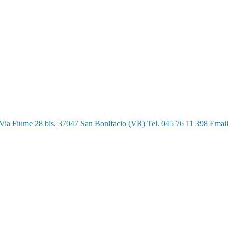
Via Fiume 28 bis, 37047 San Bonifacio (VR) Tel. 045 76 11 398 Emai