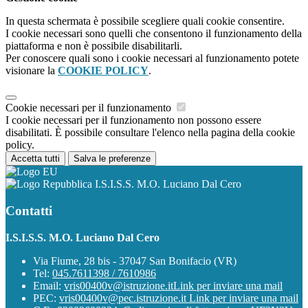
In questa schermata è possibile scegliere quali cookie consentire.
I cookie necessari sono quelli che consentono il funzionamento della
piattaforma e non è possibile disabilitarli.
Per conoscere quali sono i cookie necessari al funzionamento potete
visionare la
COOKIE POLICY
.
Cookie necessari per il funzionamento
I cookie necessari per il funzionamento non possono essere
disabilitati. È possibile consultare l'elenco nella pagina della cookie
policy.
Accetta tutti
Salva le preferenze
I.S.I.S.S. M.O. Luciano Dal Cero
Contatti
I.S.I.S.S. M.O. Luciano Dal Cero
Via Fiume, 28 bis - 37047 San Bonifacio (VR)
Tel:
045.7611398 / 7610986
Email:
vris00400v@istruzione.it
Link per inviare una mail
PEC:
vris00400v@pec.istruzione.it
Link per inviare una mail