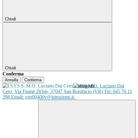
Chiudi
Chiudi
Conferma
Annulla
Conferma
ISISS M.O. Luciano Dal
Cero
Via Fiume 28 bis, 37047 San Bonifacio (VR) Tel. 045 76 11
398 Email: vris00400v@istruzione.it