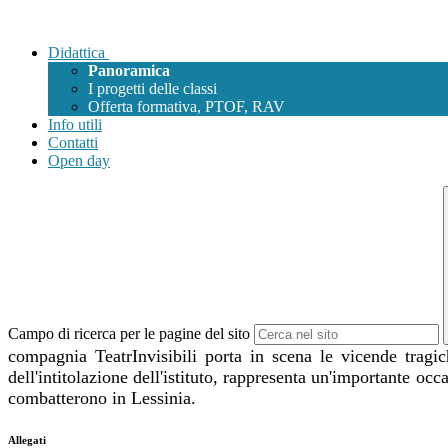
Didattica
Panoramica
I progetti delle classi
Offerta formativa, PTOF, RAV
Info utili
Contatti
Open day
Campo di ricerca per le pagine del sito
compagnia TeatrInvisibili porta in scena le vicende tragi
dell'intitolazione dell'istituto, rappresenta un'importante occ
combatterono in Lessinia.
Allegati