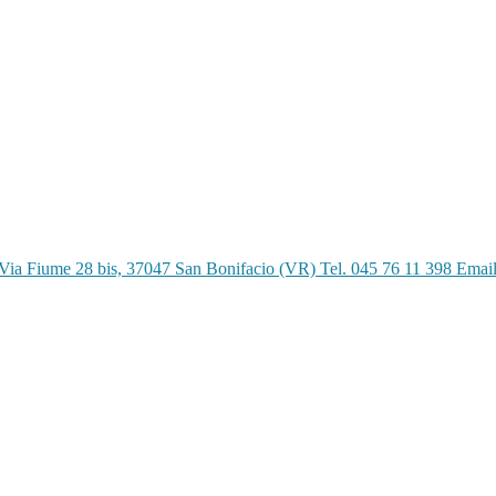
Via Fiume 28 bis, 37047 San Bonifacio (VR) Tel. 045 76 11 398 Emai