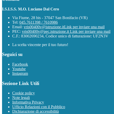
I.S.I.S.S. M.O. Luciano Dal Cero
Via Fiume, 28 bis - 37047 San Bonifacio (VR)
Tel:
045.7611398 / 7610986
Email:
vris00400v@istruzione.it
Link per inviare una mail
PEC:
vris00400v@pec.istruzione.it
Link per inviare una mail
C.F.: 83002690234, Codice unico di fatturazione: UF2N3V
La scelta vincente per il tuo futuro!
Seguici su
Facebook
Youtube
Instagram
Sezione Link Utili
Cookie policy
Note legali
Informativa Privacy
Ufficio Relazioni con il Pubblico
Dichiarazione di accessibilità