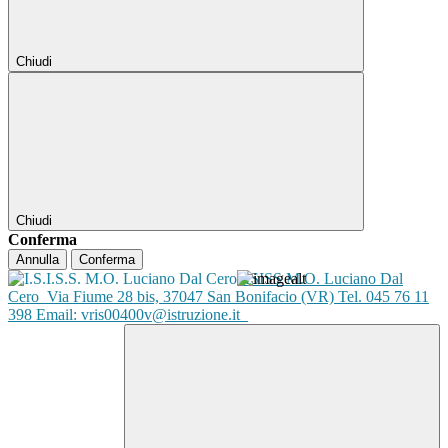
Chiudi
Chiudi
Conferma
Annulla
Conferma
ISISS M.O. Luciano Dal
Cero
Via Fiume 28 bis, 37047 San Bonifacio (VR) Tel. 045 76 11
398 Email: vris00400v@istruzione.it