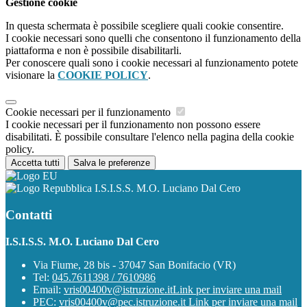
Gestione cookie
In questa schermata è possibile scegliere quali cookie consentire.
I cookie necessari sono quelli che consentono il funzionamento della
piattaforma e non è possibile disabilitarli.
Per conoscere quali sono i cookie necessari al funzionamento potete
visionare la
COOKIE POLICY
.
Cookie necessari per il funzionamento
I cookie necessari per il funzionamento non possono essere
disabilitati. È possibile consultare l'elenco nella pagina della cookie
policy.
Accetta tutti
Salva le preferenze
I.S.I.S.S. M.O. Luciano Dal Cero
Contatti
I.S.I.S.S. M.O. Luciano Dal Cero
Via Fiume, 28 bis - 37047 San Bonifacio (VR)
Tel:
045.7611398 / 7610986
Email:
vris00400v@istruzione.it
Link per inviare una mail
PEC:
vris00400v@pec.istruzione.it
Link per inviare una mail