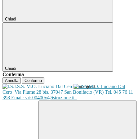
Chiudi
Chiudi
Conferma
Annulla
Conferma
ISISS M.O. Luciano Dal
Cero
Via Fiume 28 bis, 37047 San Bonifacio (VR) Tel. 045 76 11
398 Email: vris00400v@istruzione.it