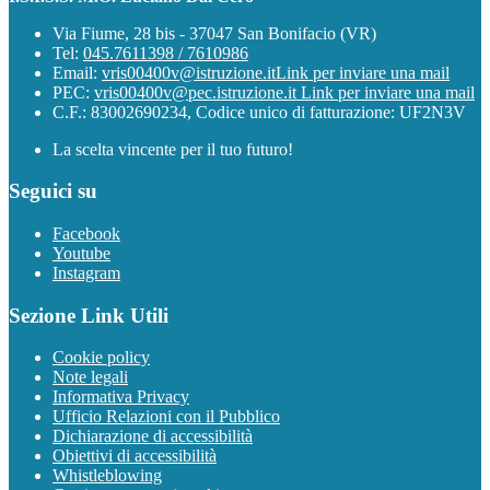
Via Fiume, 28 bis - 37047 San Bonifacio (VR)
Tel:
045.7611398 / 7610986
Email:
vris00400v@istruzione.it
Link per inviare una mail
PEC:
vris00400v@pec.istruzione.it
Link per inviare una mail
C.F.: 83002690234, Codice unico di fatturazione: UF2N3V
La scelta vincente per il tuo futuro!
Seguici su
Facebook
Youtube
Instagram
Sezione Link Utili
Cookie policy
Note legali
Informativa Privacy
Ufficio Relazioni con il Pubblico
Dichiarazione di accessibilità
Obiettivi di accessibilità
Whistleblowing