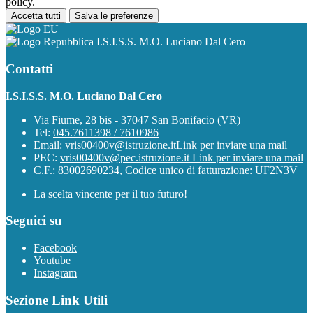
policy.
Accetta tutti
Salva le preferenze
I.S.I.S.S. M.O. Luciano Dal Cero
Contatti
I.S.I.S.S. M.O. Luciano Dal Cero
Via Fiume, 28 bis - 37047 San Bonifacio (VR)
Tel:
045.7611398 / 7610986
Email:
vris00400v@istruzione.it
Link per inviare una mail
PEC:
vris00400v@pec.istruzione.it
Link per inviare una mail
C.F.: 83002690234, Codice unico di fatturazione: UF2N3V
La scelta vincente per il tuo futuro!
Seguici su
Facebook
Youtube
Instagram
Sezione Link Utili