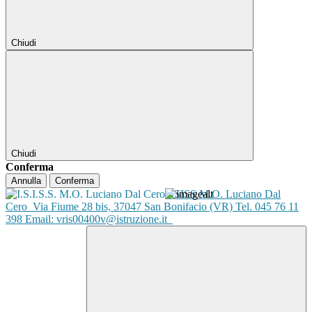
Chiudi
Chiudi
Conferma
Annulla
Conferma
ISISS M.O. Luciano Dal
Cero
Via Fiume 28 bis, 37047 San Bonifacio (VR) Tel. 045 76 11
398 Email: vris00400v@istruzione.it