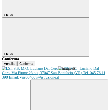
Chiudi
Chiudi
Conferma
Annulla
Conferma
ISISS M.O. Luciano Dal
Cero
Via Fiume 28 bis, 37047 San Bonifacio (VR) Tel. 045 76 11
398 Email: vris00400v@istruzione.it