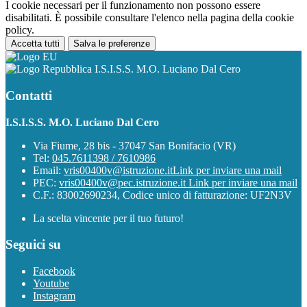
I cookie necessari per il funzionamento non possono essere
disabilitati. È possibile consultare l'elenco nella pagina della cookie
policy.
Accetta tutti
Salva le preferenze
I.S.I.S.S. M.O. Luciano Dal Cero
Contatti
I.S.I.S.S. M.O. Luciano Dal Cero
Via Fiume, 28 bis - 37047 San Bonifacio (VR)
Tel:
045.7611398 / 7610986
Email:
vris00400v@istruzione.it
Link per inviare una mail
PEC:
vris00400v@pec.istruzione.it
Link per inviare una mail
C.F.: 83002690234, Codice unico di fatturazione: UF2N3V
La scelta vincente per il tuo futuro!
Seguici su
Facebook
Youtube
Instagram