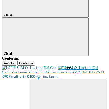
Chiudi
Chiudi
Conferma
Annulla
Conferma
ISISS M.O. Luciano Dal
Cero
Via Fiume 28 bis, 37047 San Bonifacio (VR) Tel. 045 76 11
398 Email: vris00400v@istruzione.it