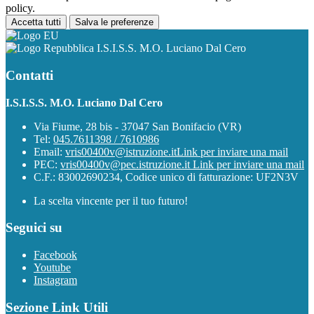
policy.
Accetta tutti
Salva le preferenze
I.S.I.S.S. M.O. Luciano Dal Cero
Contatti
I.S.I.S.S. M.O. Luciano Dal Cero
Via Fiume, 28 bis - 37047 San Bonifacio (VR)
Tel:
045.7611398 / 7610986
Email:
vris00400v@istruzione.it
Link per inviare una mail
PEC:
vris00400v@pec.istruzione.it
Link per inviare una mail
C.F.: 83002690234, Codice unico di fatturazione: UF2N3V
La scelta vincente per il tuo futuro!
Seguici su
Facebook
Youtube
Instagram
Sezione Link Utili