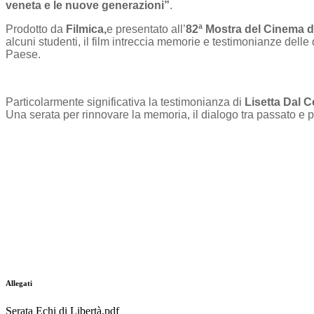
veneta e le nuove generazioni”
.
Prodotto da
Filmica,
e presentato all’
82ª Mostra del Cinema d
alcuni studenti, il film intreccia memorie e testimonianze delle
Paese.
Particolarmente significativa la testimonianza di
Lisetta Dal C
Una serata per rinnovare la memoria, il dialogo tra passato e 
Allegati
Serata Echi di Libertà.pdf