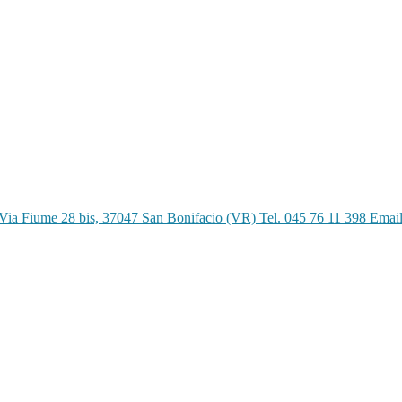
Via Fiume 28 bis, 37047 San Bonifacio (VR) Tel. 045 76 11 398 Emai