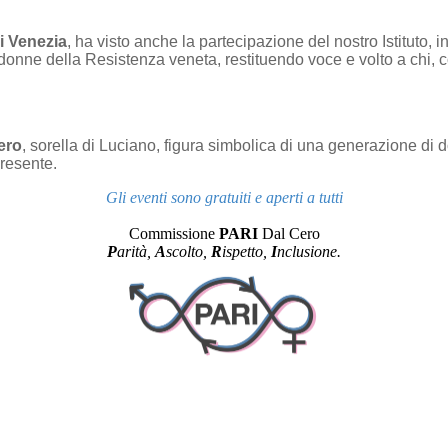
i Venezia
, ha visto anche la
partecipazione del nostro Istituto, i
 donne della Resistenza veneta, restituendo voce e volto a chi, c
ero
, sorella di Luciano, figura simbolica di una generazione di
presente.
Gli eventi sono gratuiti e aperti a tutti
Commissione
PARI
Dal Cero
P
arità,
A
scolto,
R
ispetto,
I
nc
lusione
.