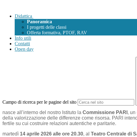
Didattica
Panoramica
I progetti delle classi
Offerta formativa, PTOF, RAV
Info utili
Contatti
Open day
Campo di ricerca per le pagine del sito
nasce all’interno del nostro Istituto la
Commissione PARI
, un
della valorizzazione delle differenze come risorsa. PARI intend
fertile su cui costruire relazioni autentiche e paritarie.
martedì
14 aprile 2026 alle ore 20.30
, al
Teatro Centrale di 