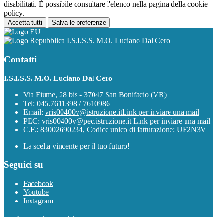
disabilitati. È possibile consultare l'elenco nella pagina della cookie
policy.
Accetta tutti
Salva le preferenze
I.S.I.S.S. M.O. Luciano Dal Cero
Contatti
I.S.I.S.S. M.O. Luciano Dal Cero
Via Fiume, 28 bis - 37047 San Bonifacio (VR)
Tel:
045.7611398 / 7610986
Email:
vris00400v@istruzione.it
Link per inviare una mail
PEC:
vris00400v@pec.istruzione.it
Link per inviare una mail
C.F.: 83002690234, Codice unico di fatturazione: UF2N3V
La scelta vincente per il tuo futuro!
Seguici su
Facebook
Youtube
Instagram