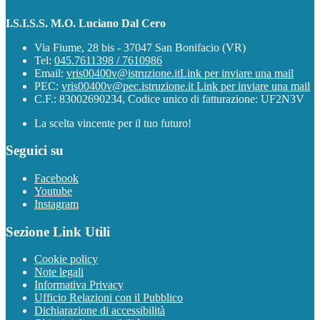
I.S.I.S.S. M.O. Luciano Dal Cero
Via Fiume, 28 bis - 37047 San Bonifacio (VR)
Tel:
045.7611398 / 7610986
Email:
vris00400v@istruzione.it
Link per inviare una mail
PEC:
vris00400v@pec.istruzione.it
Link per inviare una mail
C.F.: 83002690234, Codice unico di fatturazione: UF2N3V
La scelta vincente per il tuo futuro!
Seguici su
Facebook
Youtube
Instagram
Sezione Link Utili
Cookie policy
Note legali
Informativa Privacy
Ufficio Relazioni con il Pubblico
Dichiarazione di accessibilità