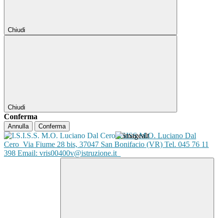
Chiudi
Chiudi
Conferma
Annulla
Conferma
ISISS M.O. Luciano Dal
Cero
Via Fiume 28 bis, 37047 San Bonifacio (VR) Tel. 045 76 11
398 Email: vris00400v@istruzione.it