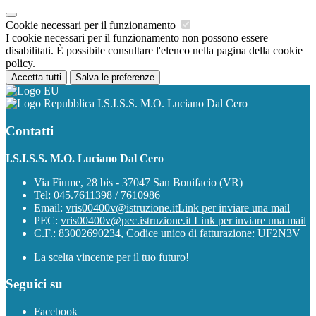
Cookie necessari per il funzionamento
I cookie necessari per il funzionamento non possono essere
disabilitati. È possibile consultare l'elenco nella pagina della cookie
policy.
Accetta tutti
Salva le preferenze
I.S.I.S.S. M.O. Luciano Dal Cero
Contatti
I.S.I.S.S. M.O. Luciano Dal Cero
Via Fiume, 28 bis - 37047 San Bonifacio (VR)
Tel:
045.7611398 / 7610986
Email:
vris00400v@istruzione.it
Link per inviare una mail
PEC:
vris00400v@pec.istruzione.it
Link per inviare una mail
C.F.: 83002690234, Codice unico di fatturazione: UF2N3V
La scelta vincente per il tuo futuro!
Seguici su
Facebook