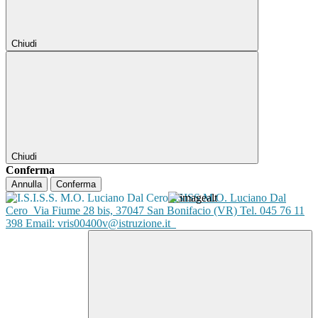
Chiudi
Chiudi
Conferma
Annulla
Conferma
ISISS M.O. Luciano Dal
Cero
Via Fiume 28 bis, 37047 San Bonifacio (VR) Tel. 045 76 11
398 Email: vris00400v@istruzione.it