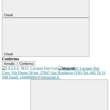
Chiudi
Chiudi
Conferma
Annulla
Conferma
ISISS M.O. Luciano Dal
Cero
Via Fiume 28 bis, 37047 San Bonifacio (VR) Tel. 045 76 11
398 Email: vris00400v@istruzione.it