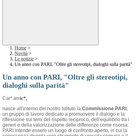
Home
>
Novità
>
Le notizie
>
Un anno con PARI, "Oltre gli stereotipi, dialoghi sulla parità"
Un anno con PARI, "Oltre gli stereotipi,
dialoghi sulla parità"
Car* am
ic*,
nasce all’interno del nostro Istituto la
Commissione PARI
,
un gruppo di lavoro dedicato a promuovere il dialogo e la
riflessione sui temi del rispetto reciproco, dell’equilibrio tra i
generi e della valorizzazione delle differenze come risorsa.
PARI intende essere un luogo di confronto aperto, in cui la
conoscenza diventa vero strumento di crescita comune e il