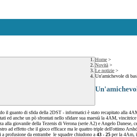
Home
>
Novità
>
Le notizie
>
Un'amichevole di baske
Un'amichevole
ndo il guanto di sfida della 2DST - informatici è stato recapitato alla 4A
tati ed anche un pò sfrontati nello sfidare sua maestà la 4AM, vincitric
za alla giovanile della Tezenis di Verona (serie A2) e Angelo Danese, ces
stro ad effetto che il gioco efficace ma le quattro triple dell'ottimo A
ri a profusione da entrambe le squadre chiudono a
43 - 25
per la 4Am, i