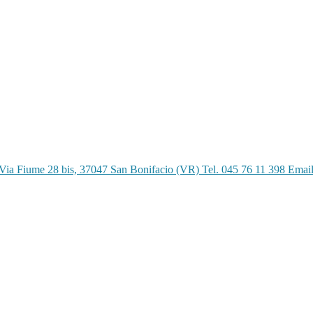
Via Fiume 28 bis, 37047 San Bonifacio (VR) Tel. 045 76 11 398 Emai