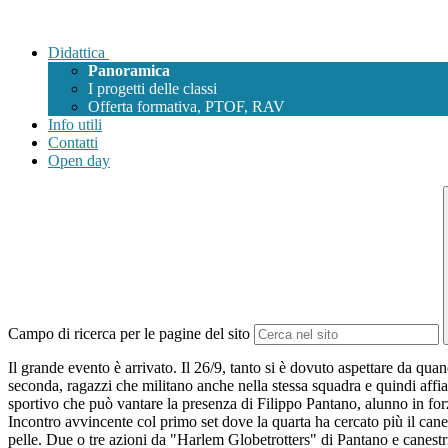
Didattica
Panoramica
I progetti delle classi
Offerta formativa, PTOF, RAV
Info utili
Contatti
Open day
Campo di ricerca per le pagine del sito
Il grande evento è arrivato. Il 26/9, tanto si è dovuto aspettare da qua
seconda, ragazzi che militano anche nella stessa squadra e quindi affia
sportivo che può vantare la presenza di Filippo Pantano, alunno in for
Incontro avvincente col primo set dove la quarta ha cercato più il cane
pelle. Due o tre azioni da "Harlem Globetrotters" di Pantano e canest