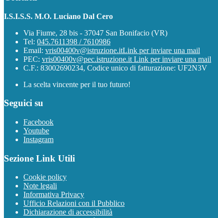
I.S.I.S.S. M.O. Luciano Dal Cero
Via Fiume, 28 bis - 37047 San Bonifacio (VR)
Tel:
045.7611398 / 7610986
Email:
vris00400v@istruzione.it
Link per inviare una mail
PEC:
vris00400v@pec.istruzione.it
Link per inviare una mail
C.F.: 83002690234, Codice unico di fatturazione: UF2N3V
La scelta vincente per il tuo futuro!
Seguici su
Facebook
Youtube
Instagram
Sezione Link Utili
Cookie policy
Note legali
Informativa Privacy
Ufficio Relazioni con il Pubblico
Dichiarazione di accessibilità