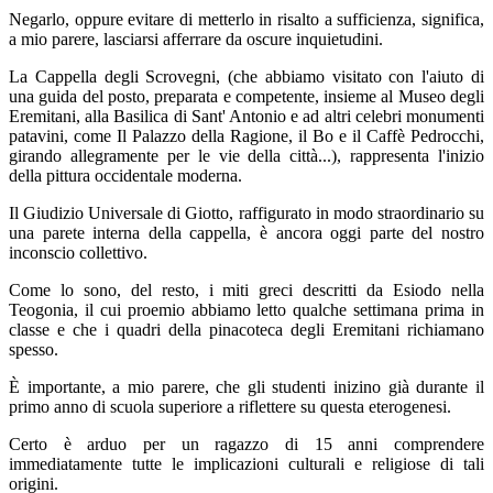
Negarlo, oppure evitare di metterlo in risalto a sufficienza, significa,
a mio parere, lasciarsi afferrare da oscure inquietudini.
La Cappella degli Scrovegni, (che abbiamo visitato con l'aiuto di
una guida del posto, preparata e competente, insieme al Museo degli
Eremitani, alla Basilica di Sant' Antonio e ad altri celebri monumenti
patavini, come Il Palazzo della Ragione, il Bo e il Caffè Pedrocchi,
girando allegramente per le vie della città...), rappresenta l'inizio
della pittura occidentale moderna.
Il Giudizio Universale di Giotto, raffigurato in modo straordinario su
una parete interna della cappella, è ancora oggi parte del nostro
inconscio collettivo.
Come lo sono, del resto, i miti greci descritti da Esiodo nella
Teogonia, il cui proemio abbiamo letto qualche settimana prima in
classe e che i quadri della pinacoteca degli Eremitani richiamano
spesso.
È importante, a mio parere, che gli studenti inizino già durante il
primo anno di scuola superiore a riflettere su questa eterogenesi.
Certo è arduo per un ragazzo di 15 anni comprendere
immediatamente tutte le implicazioni culturali e religiose di tali
origini.