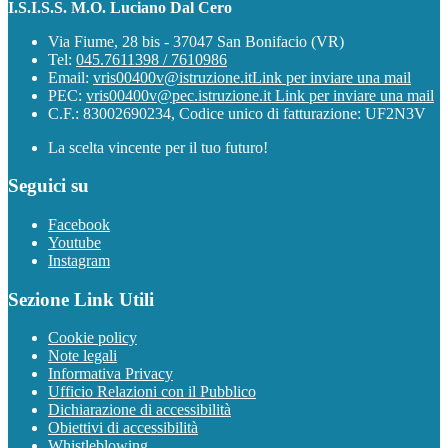
I.S.I.S.S. M.O. Luciano Dal Cero
Via Fiume, 28 bis - 37047 San Bonifacio (VR)
Tel:
045.7611398 / 7610986
Email:
vris00400v@istruzione.it
Link per inviare una mail
PEC:
vris00400v@pec.istruzione.it
Link per inviare una mail
C.F.: 83002690234, Codice unico di fatturazione: UF2N3V
La scelta vincente per il tuo futuro!
Seguici su
Facebook
Youtube
Instagram
Sezione Link Utili
Cookie policy
Note legali
Informativa Privacy
Ufficio Relazioni con il Pubblico
Dichiarazione di accessibilità
Obiettivi di accessibilità
Whistleblowing