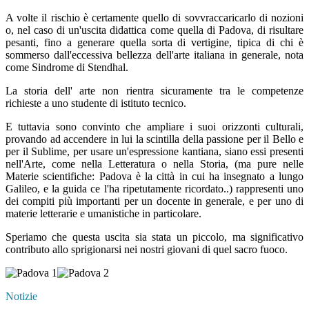
A volte il rischio è certamente quello di sovvraccaricarlo di nozioni
o, nel caso di un'uscita didattica come quella di Padova, di risultare
pesanti, fino a generare quella sorta di vertigine, tipica di chi è
sommerso dall'eccessiva bellezza dell'arte italiana in generale, nota
come Sindrome di Stendhal.
La storia dell' arte non rientra sicuramente tra le competenze
richieste a uno studente di istituto tecnico.
E tuttavia sono convinto che ampliare i suoi orizzonti culturali,
provando ad accendere in lui la scintilla della passione per il Bello e
per il Sublime, per usare un'espressione kantiana, siano essi presenti
nell'Arte, come nella Letteratura o nella Storia, (ma pure nelle
Materie scientifiche: Padova è la città in cui ha insegnato a lungo
Galileo, e la guida ce l'ha ripetutamente ricordato..) rappresenti uno
dei compiti più importanti per un docente in generale, e per uno di
materie letterarie e umanistiche in particolare.
Speriamo che questa uscita sia stata un piccolo, ma significativo
contributo allo sprigionarsi nei nostri giovani di quel sacro fuoco.
Notizie