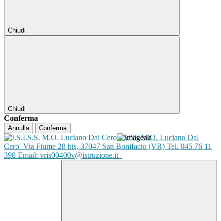
Chiudi
Chiudi
Conferma
Annulla
Conferma
ISISS M.O. Luciano Dal
Cero
Via Fiume 28 bis, 37047 San Bonifacio (VR) Tel. 045 76 11
398 Email: vris00400v@istruzione.it