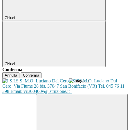
Chiudi
Chiudi
Conferma
Annulla
Conferma
ISISS M.O. Luciano Dal
Cero
Via Fiume 28 bis, 37047 San Bonifacio (VR) Tel. 045 76 11
398 Email: vris00400v@istruzione.it