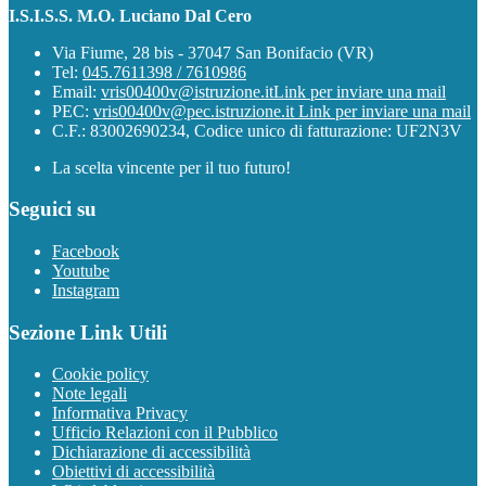
I.S.I.S.S. M.O. Luciano Dal Cero
Via Fiume, 28 bis - 37047 San Bonifacio (VR)
Tel:
045.7611398 / 7610986
Email:
vris00400v@istruzione.it
Link per inviare una mail
PEC:
vris00400v@pec.istruzione.it
Link per inviare una mail
C.F.: 83002690234, Codice unico di fatturazione: UF2N3V
La scelta vincente per il tuo futuro!
Seguici su
Facebook
Youtube
Instagram
Sezione Link Utili
Cookie policy
Note legali
Informativa Privacy
Ufficio Relazioni con il Pubblico
Dichiarazione di accessibilità
Obiettivi di accessibilità